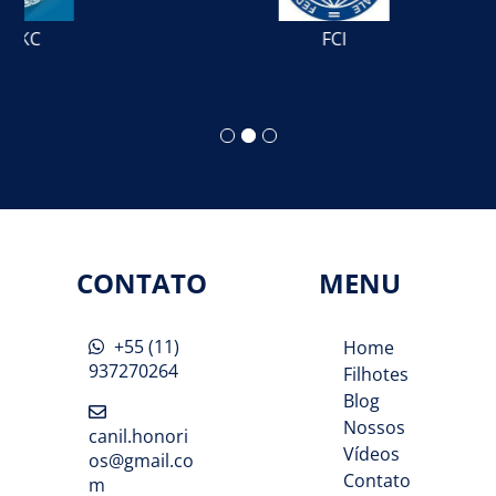
FCI
CONTATO
MENU
+55 (11)
Home
937270264
Filhotes
Blog
Nossos
canil.honori
Vídeos
os@gmail.co
Contato
m