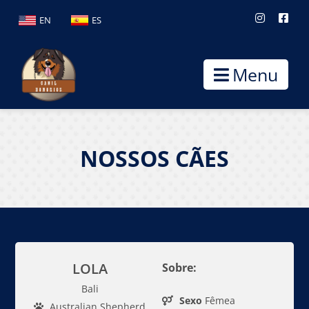
EN
ES
Menu
NOSSOS CÃES
LOLA
Sobre:
Bali
Sexo
Fêmea
Australian Shepherd