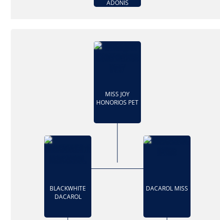
ADONIS
MISS JOY
HONORIOS PET
BLACKWHITE
DACAROL MISS
DACAROL